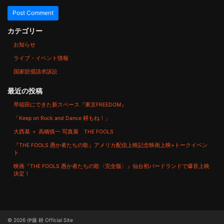
カテゴリー
お知らせ
ライブ・イベント情報
国家賠償請求訴訟
最近の投稿
早稲田にできた新スペース『東京FREEDOM』
「Keep on Rock and Dance 耕もね！」
大西基 ＋ 高橋慎一 写真展 THE FOOLS
『THE FOOLS 愚か者たちの歌』アメリカ配信上映記念映画上映+トークイベン
ト
映画『THE FOOLS 愚か者たちの歌〈完全版〉』仙台初バードランドで爆音上映
決定！
© 2026
伊藤 耕 Official Site