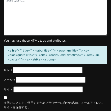
ー
シ
ョ
ン
You may use these
HTML
tags and attributes:
<a href="" title=""> <abbr title=""> <acronym title=""> <b>
<blockquote cite=""> <cite> <code> <del datetime=""> <em> <i>
<q cite=""> <s> <strike> <strong>
名前
※
メール
※
サイト
次回のコメントで使用するためブラウザーに自分の名前、メールアドレス、
サイトを保存する。