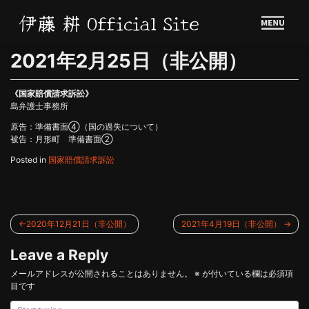
Skip
伊藤 耕 Official Site
to
content
2021年2月25日（非公開）
《国家賠償請求訴訟》
島弁護士事務所
原告：準備書面④（国の過失について）
被告：月形町 準備書面②
Posted in
国家賠償請求訴訟
投
2020年12月21日（非公開）
2021年4月19日（非公開）
稿
Leave a Reply
ナ
メールアドレスが公開されることはありません。
※
が付いている欄は必須項
ビ
目です
ゲ